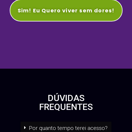
Por R$37,90
De
R$159,90
Sim! Eu Quero viver sem dores!
DÚVIDAS
FREQUENTES
Por quanto tempo terei acesso?