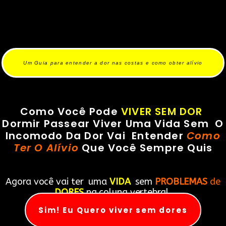
Skip to navigation
Skip to main content
Um Guia para entender a dor nas costas e como obter alívio
Como Você Pode
VIVER SEM DOR
Dormir Passear Viver Uma Vida Sem O
Incomodo Da Dor Vai Entender
Como
Ter O Alívio
Que Você Sempre Quis
Agora você vai ter uma
VIDA
sem
PROBLEMAS
de
DORES
na coluna vertebral.
Sim! Eu Quero viver sem dores