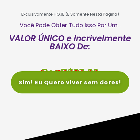
Exclusivamente HOJE (E Somente Nesta Página)
Você Pode Obter Tudo Isso Por Um...
VALOR ÚNICO e Incrivelmente
BAIXO De:
Por R$37,90
De
R$159,90
Sim! Eu Quero viver sem dores!