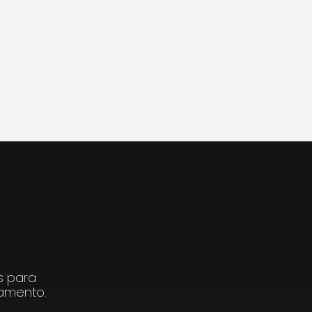
s para
ramento.