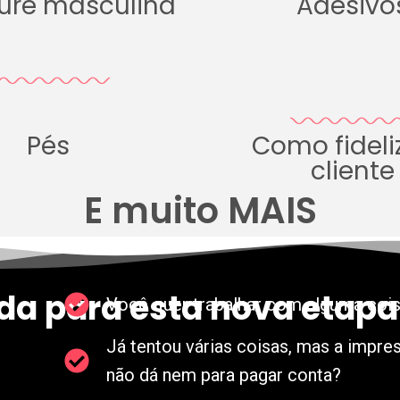
ure masculina
Adesivo
Pés
Como fideli
cliente
E muito MAIS
da para esta nova etapa
Você quer trabalhar com alguma cois
Já tentou várias coisas, mas a impr
não dá nem para pagar conta?