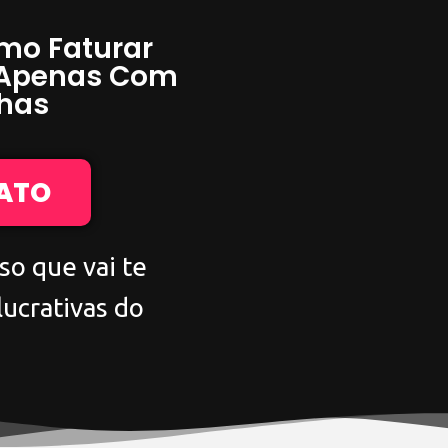
mo Faturar
 Apenas Com
has
IATO
so que vai te
lucrativas do