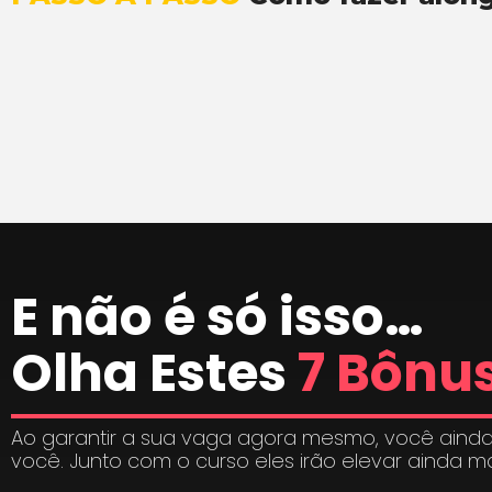
E não é só isso…
Olha Estes
7 Bônus
Ao garantir a sua vaga agora mesmo, você ainda
você. Junto com o curso eles irão elevar ainda m