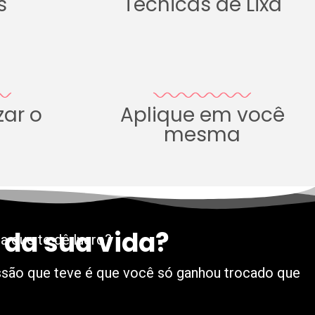
s
Técnicas de Lixa
zar o
Aplique em você
mesma
 da sua vida?
a que te dê lucro?
essão que teve é que você só ganhou trocado que