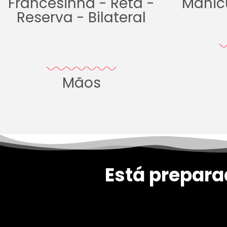
Francesinha - Reta -
Manic
Reserva - Bilateral
Mãos
Está prepara